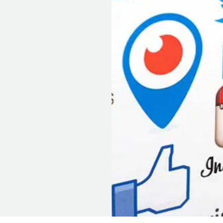
lie terug naar een
ond dezelfde
stje met 10
nline. Welke van
omen, en op
elemaal mis? Een
nt uitgebreid te