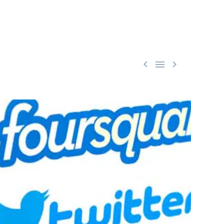


